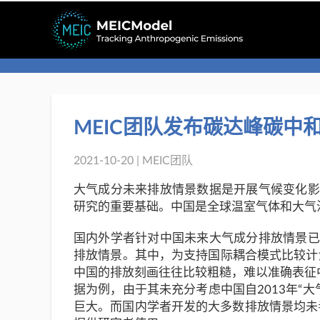
Skip
to
content
MEIC团队发布碳达峰碳中
2021-10-20 | MEIC团队
大气成分未来排放情景数据是开展气候变化影
研究的重要基础。中国是全球温室气体和大气
国内外学者针对中国未来大气成分排放情景已
排放情景。其中，为支持国际耦合模式比较计
中国的排放刻画往往比较粗糙，难以准确表征中
据为例，由于其未充分考虑中国自2013年“
巨大。而国内学者开发的大多数排放情景均未