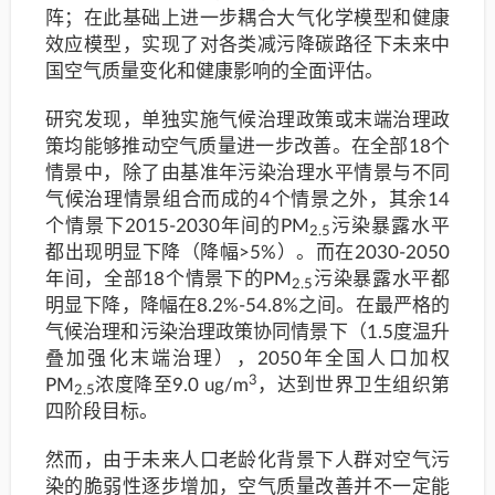
阵；在此基础上进一步耦合大气化学模型和健康
效应模型，实现了对各类减污降碳路径下未来中
国空气质量变化和健康影响的全面评估。
研究发现，单独实施气候治理政策或末端治理政
策均能够推动空气质量进一步改善。在全部18个
情景中，除了由基准年污染治理水平情景与不同
气候治理情景组合而成的4个情景之外，其余14
个情景下2015-2030年间的PM
污染暴露水平
2.5
都出现明显下降（降幅>5%）。而在2030-2050
年间，全部18个情景下的PM
污染暴露水平都
2.5
明显下降，降幅在8.2%-54.8%之间。在最严格的
气候治理和污染治理政策协同情景下（1.5度温升
叠加强化末端治理），2050年全国人口加权
3
PM
浓度降至9.0 ug/m
，达到世界卫生组织第
2.5
四阶段目标。
然而，由于未来人口老龄化背景下人群对空气污
染的脆弱性逐步增加，空气质量改善并不一定能