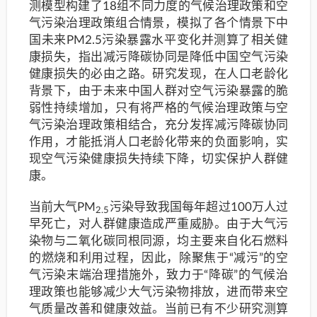
测模型构建了18组不同力度的气候治理政策和空
气污染治理政策组合情景，模拟了各个情景下中
国未来PM2.5污染暴露水平变化并测算了相关健
康损失，指出减污降碳协同是降低中国空气污染
健康损失的必由之路。研究发现，在人口老龄化
背景下，由于未来中国人群对空气污染暴露的脆
弱性持续增加，只有将严格的气候治理政策与空
气污染治理政策相结合，充分发挥减污降碳协同
作用，才能抵消人口老龄化带来的负面影响，实
现空气污染健康损失持续下降，切实保护人群健
康。
当前大气PM
污染导致我国每年超过100万人过
2.5
早死亡，对人群健康造成严重威胁。由于大气污
染物与二氧化碳同根同源，均主要来自化石燃料
的燃烧和利用过程，因此，除聚焦于“减污”的空
气污染末端治理措施外，致力于“降碳”的气候治
理政策也能够减少大气污染物排放，进而带来空
气质量改善和健康效益。当前已有不少研究测算